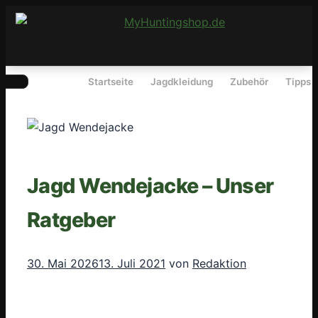
Springe
zum
Inhalt
Menü
Startseite
Jagdkleidung
Zubehör
Tipps
Jagd Wendejacke – Unser
Ratgeber
30. Mai 2026
13. Juli 2021
von
Redaktion